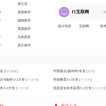
荷兰语
IT互联网
种
美国留学
+
学
德国留学
设计培训
互联网
软
英国留学
学
马来西亚
学
其它留学
业
[
]
中西面点(扬州班)专业
[
]
航空服务
烹饪
计与制作3+2大专
[
]
学前教育3+2大专
[
]
3+2大专
3+2大专
术3+2大专
[
]
信息安全技术应用3+2大专
[
]
3+2大专
3+2大专