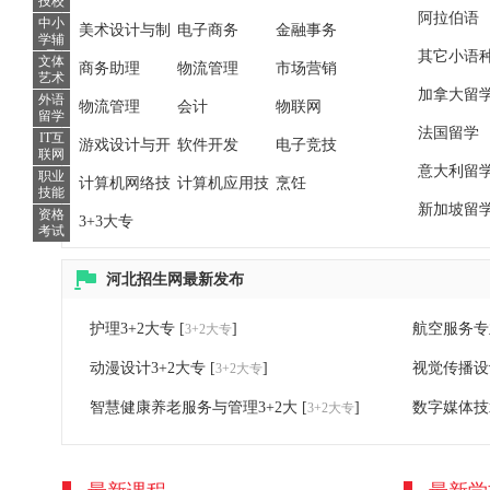
技校
阿拉伯语
中小
美术设计与制
电子商务
金融事务
学辅
导
其它小语
文体
作
商务助理
物流管理
市场营销
艺术
加拿大留
外语
物流管理
会计
物联网
留学
法国留学
IT互
游戏设计与开
软件开发
电子竞技
联网
意大利留
职业
发
计算机网络技
计算机应用技
烹饪
技能
新加坡留
资格
术
3+3大专
术
考试
河北招生网最新发布
护理3+2大专
[
]
航空服务专
3+2大专
动漫设计3+2大专
[
]
视觉传播设
3+2大专
智慧健康养老服务与管理3+2大
[
]
数字媒体技
3+2大专