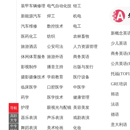
装甲车辆修理
电气自动化技
钳工
新能源汽车
术
焊工
机电
汽车维修
数控技术
电工
新概念英
医药化工
纺织
农林畜牧
少儿英语
旅游酒店
公安司法
人力资源管理
商务英语(B
休闲体育服务
旅游外语
商务英语
公共英语(P
影视制作
播音主持
出版与发行
托福(TOFL
摄影摄像技术
学前教育
医疗设备
GRE培训
临床医学
口腔医学
中医学
韩语
药学
医学技术
健康管理
法语
护理
眼视光与配镜
美容美发
导航
德语
高职
器乐表演
声乐表演
戏剧表演
大专
意大利语
中专
舞蹈表演
美术绘画
化妆