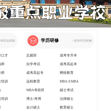
学历研修
发布职业技能
+发布学历研修
讲口才
总裁班
成考专升本
酒师
自学考试
成考高起本
啡师
成考高起专
网络教育
吃培训
远程教育
MBA-EMBA
妆
MBA考前班
硕士考试
校培训
博士/考博
法律硕士
影
会计硕士
教育硕士