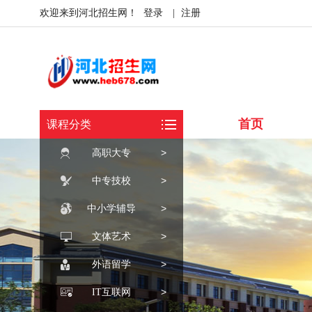
欢迎来到河北招生网！
登录
|
注册
首页
课程分类
>
高职大专
>
中专技校
>
中小学辅导
>
文体艺术
>
外语留学
>
IT互联网