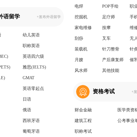
电焊
POP手绘
职
外语留学
+发布外语留学
挖掘机
足疗师
手
家电维修
按摩
维
语
幼儿英语
刮痧
叉车
无
职称英语
装载机
针刀整骨
针
EC)
英语四六级
月嫂
产后康复师
催
ETS)
雅思(IELTS)
风水师
其他技能
E)
GMAT
英语零起点
资格考试
+
日语
俄语
财会金融
医学类资
西班牙语
建筑工程
公考事业
葡萄牙语
职称考试