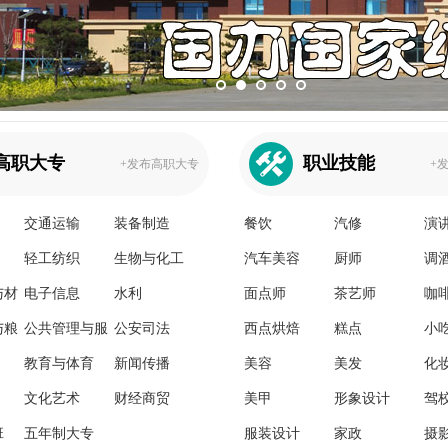
高职大专
职业技能
+发布高职大专
+
交通运输
装备制造
餐饮
汽修
演
轻工纺织
生物与化工
汽车美容
厨师
调
与材
电子信息
水利
面点师
茶艺师
咖
与粮
公共管理与服
公安司法
西点烘焙
糕点
小
务
教育与体育
新闻传播
美容
美发
化
文化艺术
财经商贸
美甲
形象设计
驾
班
五年制大专
服装设计
家政
摄