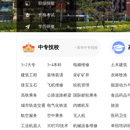
>
职业技能
>
资格考试
>
学历研修
中专技校
+发布中专技校
3+2大专
3+4本科
电梯维修
土木建筑
建筑工程
装饰装潢
采矿矿井
农林牧渔
珠宝玉石
飞机维修
轮机管理
能源动力
高铁乘务
公路道路桥梁
国际邮轮乘务
料
食品药品
城市轨道交通
电气化铁道
内燃机车
食
旅游
航空服务
空中乘务
无人机
医药卫生
工业机器人
3D打印技术
机械设备维修
单招培训