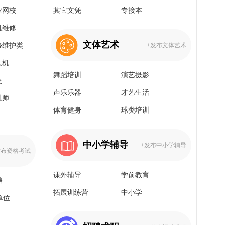
业网校
其它文凭
专接本
机维修
文体艺术
修维护类
+发布文体艺术
人机
舞蹈培训
演艺摄影
灸
声乐乐器
才艺生活
乳师
体育健身
球类培训
中小学辅导
+发布中小学辅导
发布资格考试
课外辅导
学前教育
格
拓展训练营
中小学
单位