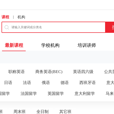
|
课程
机构
最新课程
学校机构
培训讲师
职称英语
商务英语(BEC)
英语四六级
公共英
日语
法语
俄语
德语
西班牙语
意
国留学
法国留学
英国留学
意大利留学
马来
班
周末班
全日制
其它班