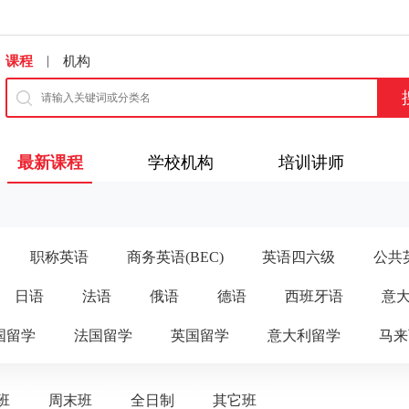
|
课程
机构
最新课程
学校机构
培训讲师
职称英语
商务英语(BEC)
英语四六级
公共英
日语
法语
俄语
德语
西班牙语
意
国留学
法国留学
英国留学
意大利留学
马来
班
周末班
全日制
其它班